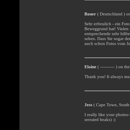
Bauer
( Deutschland ) on
Sehr erfreulich - ein Fot
Beweggrund hat! Vielen D
entsprechende sehr hilfre
sehen. Dass Sie sogar de
auch schon Fotos vom Ju
Elaine
( ---------- ) on t
Thank you! It always mak
Jess
( Cape Town, South A
I really like your photos
serrated beaks) :)