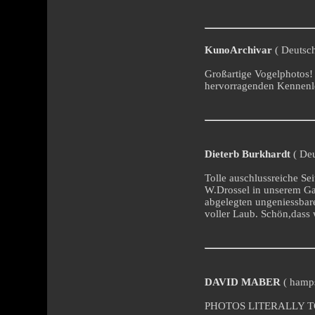
KunoArchivar
( Deutsch
Großartige Vogelphotos! 
hervorragenden Kennenle
Dieterb Burkhardt
( Deu
Tolle auschlussreiche Sei
W.Drossel in unserem Ga
abgelegten ungeniessbar
voller Laub. Schön,dass 
DAVID MABER
( hamps
PHOTOS LITERALLY 