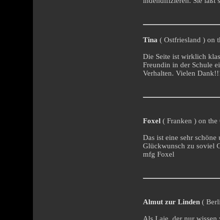
indendifizieren. Sie läß
Tina
( Ostfriesland ) on 
Die Seite ist wirklich kl
Freundin in der Schule e
Verhalten. Vielen Dank!!!
Foxel
( Franken ) on the
Das ist eine sehr schöne
Glückwunsch zu soviel G
mfg Foxel
Almut zur Linden
( Berl
Als Laie, der nur wissen 