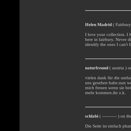
Helen Madrid
( Fairbury
I love your collection. I 
here in fairbury. Never d
identify the ones I can't
naturfreund
( austria ) 
vielen dank für die umfas
uns gesehen habe.nun wei
mich freuen wenn sie bei
mehr kommen.ihr z.k.
schlabi
( ---------- ) on 
Die Seite ist einfach phan