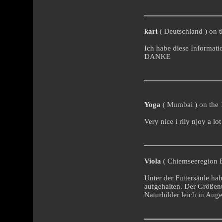
kari
( Deutschland ) on t
Ich habe diese Informatio
DANKE
Yoga
( Mumbai ) on the 
Very nice i rlly njoy a lot
Viola
( Chiemseeregion B
Unter der Futtersäule ha
aufgehalten. Der Größenu
Naturbilder leich in Au