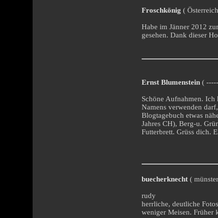
Froschkönig
( Österreich
Habe im Jänner 2012 zu
gesehen. Dank dieser Hom
Ernst Blumenstein
( ---
Schöne Aufnahmen. Ich h
Namens verwenden darf, 
Blogtagebuch etwas nähe
Jahres CH), Berg-u. Grü
Futterbrett. Grüss dich. E
buecherknecht
( münster
rudy
herrliche, deutliche Foto
weniger Meisen. Früher k