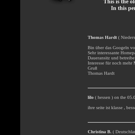
This is the 
In this p
Thomas Hardt
( Nieders
Bin über das Googeln vo
Sehr interessante Homepa
Daueransitz und betreib
Interesse für noch mehr 
Gruß
Thomas Hardt
lilo
( hessen ) on the 05.
ihre seite ist klasse , be
Christina B.
( Deutschlan