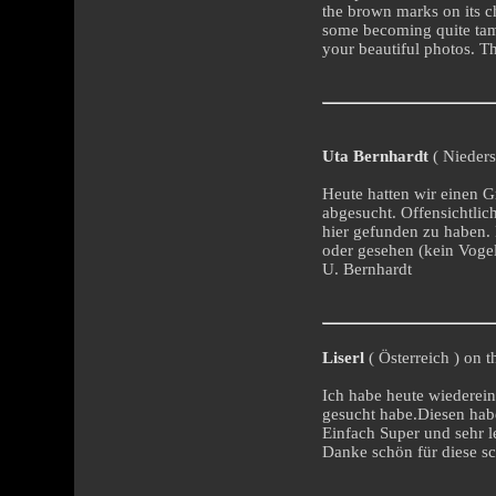
the brown marks on its c
some becoming quite tame
your beautiful photos. T
Uta Bernhardt
( Nieders
Heute hatten wir einen 
abgesucht. Offensichtlic
hier gefunden zu haben. 
oder gesehen (kein Voge
U. Bernhardt
Liserl
( Österreich ) on t
Ich habe heute wiederein
gesucht habe.Diesen habe
Einfach Super und sehr le
Danke schön für diese s