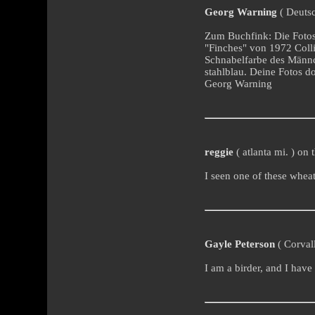
Georg Warning
( Deutsc
Zum Buchfink: Die Fotos
"Finches" von 1972 Colli
Schnabelfarbe des Männ
stahlblau. Deine Fotos 
Georg Warning
reggie
( atlanta mi. ) on
I seen one of these whea
Gayle Peterson
( Corvall
I am a birder, and I have