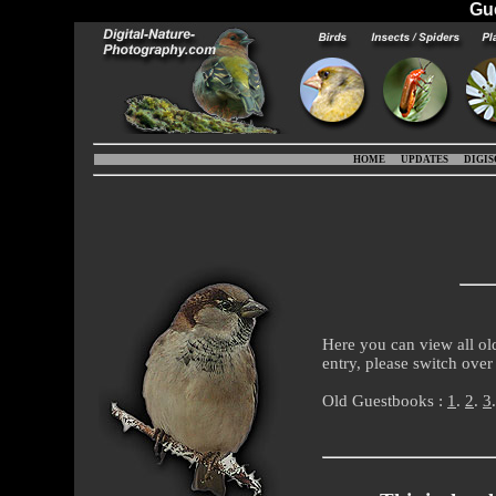
Gu
HOME
UPDATES
DIGI
Here you can view all ol
entry, please switch ove
Old Guestbooks :
1
.
2
.
3