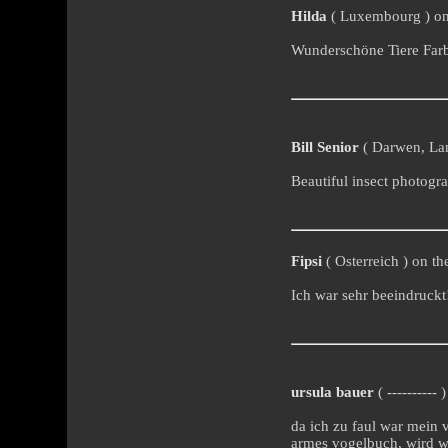
Hilda
( Luxembourg ) on 
Wunderschöne Tiere Farb
Bill Senior
( Darwen, Lan
Beautiful insect photogr
Fipsi
( Osterreich ) on th
Ich war sehr beeindruckt
ursula bauer
( ----------
da ich zu faul war mein v
armes vogelbuch, wird w